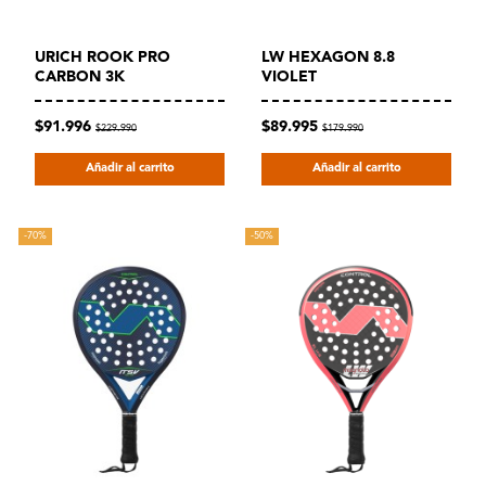
URICH ROOK PRO
LW HEXAGON 8.8
CARBON 3K
VIOLET
$91.996
$89.995
$229.990
$179.990
Añadir al carrito
Añadir al carrito
-70%
-50%