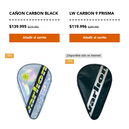
CAÑON CARBON BLACK
LW CARBON 9 PRISMA
$139.995
$119.996
$279.990
$299.990
Añadir al carrito
Añadir al carrito
-50%
¡Disponible sólo en Internet!
-70%