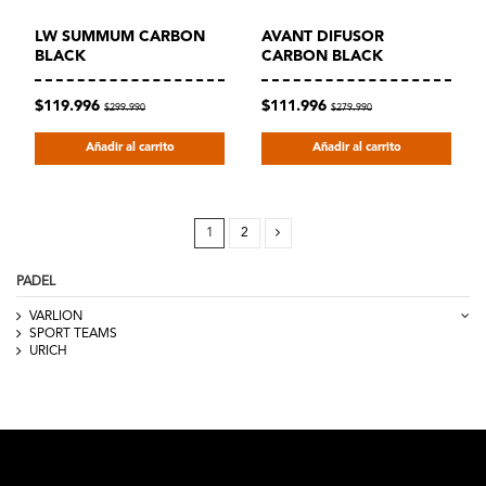
LW SUMMUM CARBON
AVANT DIFUSOR
BLACK
CARBON BLACK
$119.996
$111.996
$299.990
$279.990
Añadir al carrito
Añadir al carrito
1
2
PADEL
VARLION
SPORT TEAMS
URICH