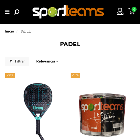
0
Inicio
PADEL
PADEL
Filtrar
Relevancia
-50%
-10%