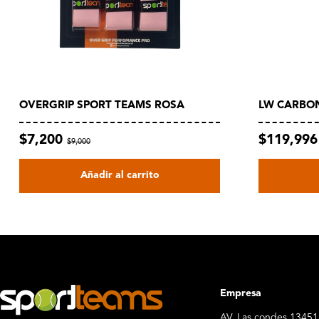
OVERGRIP SPORT TEAMS ROSA
LW CARBON
$7,200
$119,99
$9,000
Añadir al carrito
Empresa
AV. Las condes 13451,