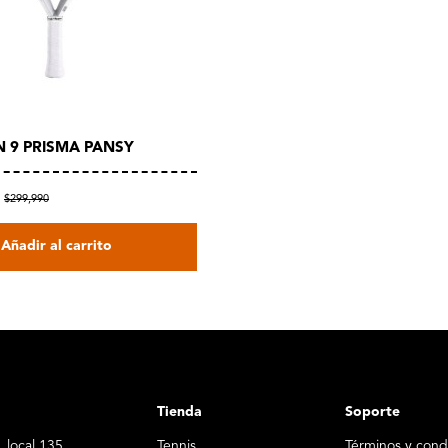
 9 PRISMA PANSY
6
$299,990
Añadir al carrito
Tienda
Soporte
 local 135
Tennis
Términos y cond