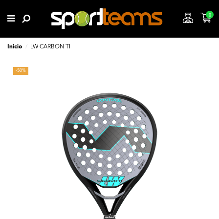
0
Inicio
LW CARBON TI
-50%