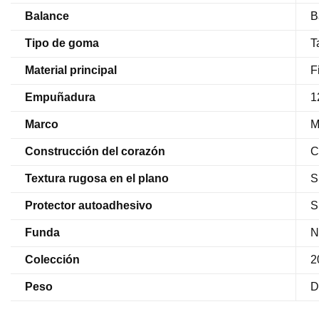
Balance
B
Tipo de goma
T
Material principal
F
Empuñadura
1
Marco
M
Construcción del corazón
C
Textura rugosa en el plano
S
Protector autoadhesivo
S
Funda
N
Colección
2
Peso
D