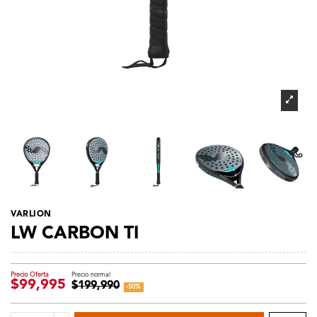
VARLION
LW CARBON TI
$99,995
$199,990
-50%